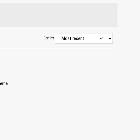
Sort by
erne.