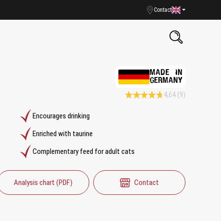
Contact
MADE IN
GERMANY
4,64
(9)
Average rating 4.6 of 5 Stars
Encourages drinking
Enriched with taurine
Complementary feed for adult cats
Analysis chart (PDF)
Contact