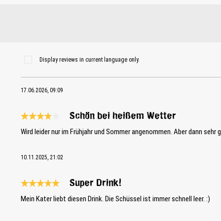
Display reviews in current language only.
17.06.2026, 09:09
Schön bei heißem Wetter
Review with rating of 4 out of 5 stars
Wird leider nur im Frühjahr und Sommer angenommen. Aber dann sehr g
10.11.2025, 21:02
Super Drink!
Review with rating of 5 out of 5 stars
Mein Kater liebt diesen Drink. Die Schüssel ist immer schnell leer. :)