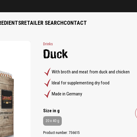
REDIENTS
RETAILER SEARCH
CONTACT
Drinks
Duck
With broth and meat from duck and chicken
Ideal for supplementing dry food
Made in Germany
Select
Size in g
20 x 40 g
Product number:
756615