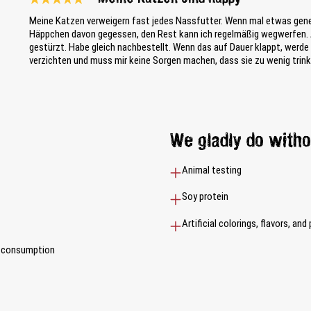
Review with rating of 5 out of 5 stars
Meine Katzen verweigern fast jedes Nassfutter. Wenn mal etwas gene
Häppchen davon gegessen, den Rest kann ich regelmäßig wegwerfen. Au
gestürzt. Habe gleich nachbestellt. Wenn das auf Dauer klappt, werd
verzichten und muss mir keine Sorgen machen, dass sie zu wenig trink
We gladly do witho
Animal testing
Soy protein
Artificial colorings, flavors, and
n consumption