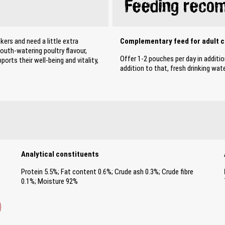
Feeding reco
kers and need a little extra
Complementary feed for adult c
th-watering poultry flavour,
Offer 1-2 pouches per day in additio
ports their well-being and vitality,
addition to that, fresh drinking wa
Analytical constituents
Protein 5.5%; Fat content 0.6%; Crude ash 0.3%; Crude fibre
0.1%; Moisture 92%