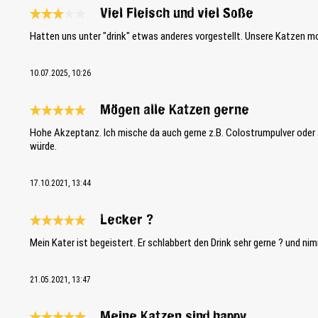
Viel Fleisch und viel Soße
Review with rating of 3 out of 5 stars
Hatten uns unter "drink" etwas anderes vorgestellt. Unsere Katzen mo
10.07.2025, 10:26
Mögen alle Katzen gerne
Review with rating of 5 out of 5 stars
Hohe Akzeptanz. Ich mische da auch gerne z.B. Colostrumpulver oder ä
würde.
17.10.2021, 13:44
Lecker ?
Review with rating of 5 out of 5 stars
Mein Kater ist begeistert. Er schlabbert den Drink sehr gerne ? und ni
21.05.2021, 13:47
Meine Katzen sind happy