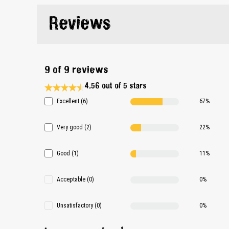
Reviews
9 of 9 reviews
4.56 out of 5 stars
Average rating 4.5 of 5 Stars
Excellent (6)
67%
Very good (2)
22%
Good (1)
11%
Acceptable (0)
0%
Unsatisfactory (0)
0%